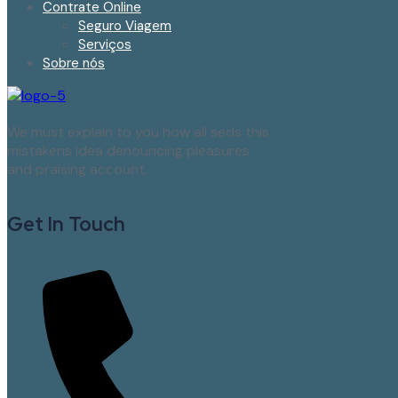
Contrate Online
Seguro Viagem
Serviços
Sobre nós
We must explain to you how all seds this
mistakens idea denouncing pleasures
and praising account.
Get In Touch