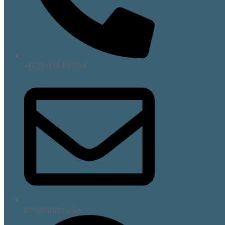
+023- 0443 334
info@finbiz.com