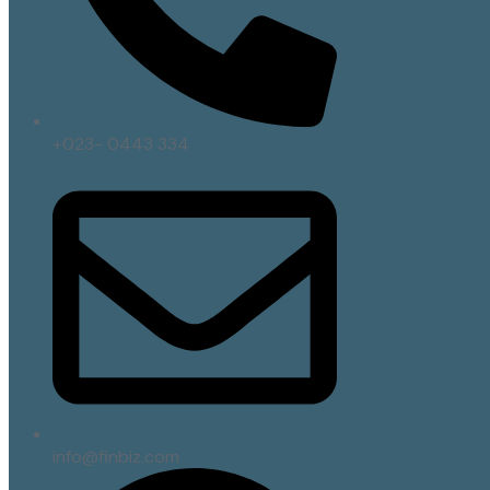
+023- 0443 334
info@finbiz.com