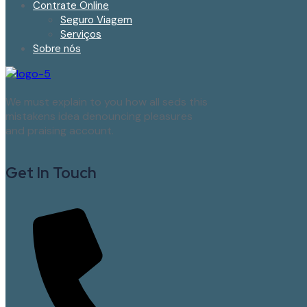
Contrate Online
Seguro Viagem
Serviços
Sobre nós
We must explain to you how all seds this
mistakens idea denouncing pleasures
and praising account.
Get In Touch